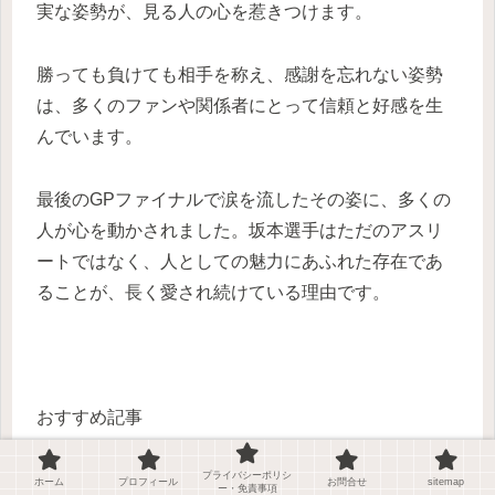
実な姿勢が、見る人の心を惹きつけます。
勝っても負けても相手を称え、感謝を忘れない姿勢
は、多くのファンや関係者にとって信頼と好感を生
んでいます。
最後のGPファイナルで涙を流したその姿に、多くの
人が心を動かされました。坂本選手はただのアスリ
ートではなく、人としての魅力にあふれた存在であ
ることが、長く愛され続けている理由です。
おすすめ記事
プライバシーポリシ
NHK紅白歌合戦 白組が2組足りないワケは？嵐ほか
ホーム
プロフィール
お問合せ
sitemap
ー・免責事項