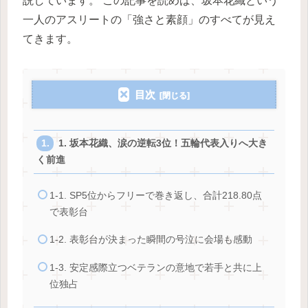
説しています。 この記事を読めば、坂本花織という
一人のアスリートの「強さと素顔」のすべてが見え
てきます。
目次
1. 坂本花織、涙の逆転3位！五輪代表入りへ大き
く前進
1-1. SP5位からフリーで巻き返し、合計218.80点
で表彰台
1-2. 表彰台が決まった瞬間の号泣に会場も感動
1-3. 安定感際立つベテランの意地で若手と共に上
位独占