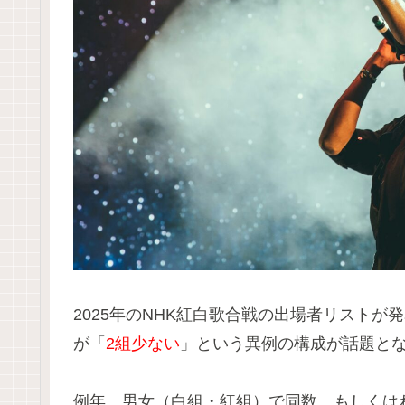
2025年のNHK紅白歌合戦の出場者リストが
が「
2組少ない
」という異例の構成が話題と
例年、男女（白組・紅組）で同数、もしくは