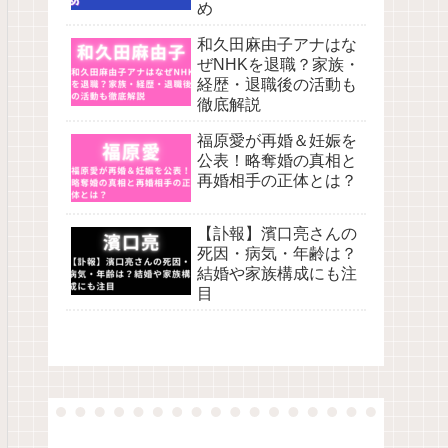
め
和久田麻由子アナはな
ぜNHKを退職？家族・
経歴・退職後の活動も
徹底解説
福原愛が再婚＆妊娠を
公表！略奪婚の真相と
再婚相手の正体とは？
【訃報】濱口亮さんの
死因・病気・年齢は？
結婚や家族構成にも注
目