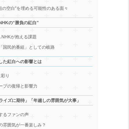
z…“白組の空白”を埋める可能性のある面々
NHKの“勝負の紅白”
率…NHKが抱える課題
か？「国民的番組」としての岐路
たらした紅白への影響とは
に彩り
グループの復帰と影響力
プライズに期待」「年越しの雰囲気が大事」
望するファンの声
しの雰囲気が一番楽しみ？