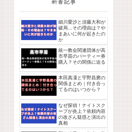
新着記事
細川愛沙と須藤大和が
破局…その理由は？や
まあいに何が起きたの
か
統一教会関連団体が高
市早苗のパーティー券
購入？その関係に迫る
本田真凜と宇野昌磨の
関係まとめ｜付き合っ
てるのはいつから？
なぜ探偵！ナイトスク
ープが炎上？依頼内容
の改ざん疑惑と演出の
真相