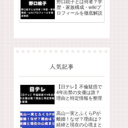
野口絵子とは何者？学
歴・家族構成・wikiプ
ロフィールを徹底解説
人気記事
【日テレ】不倫疑惑で
4年出禁の女優は誰？
理由と特定情報を整理
高山一実とふくらPが
離婚！なぜ？理由は？
経緯と現在の心境まと