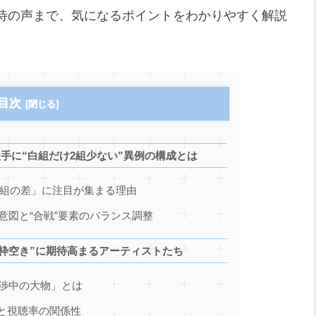
待の声まで、気になるポイントをわかりやすく解説
目次
場歌手に“白組だけ2組少ない”異例の構成とは
その「2組の差」に注目が集まる理由
成意図と“合戦”要素のバランス調整
組2枠空き”に期待高まるアーティストたち
に交渉中の大物」とは
績と視聴率の関係性