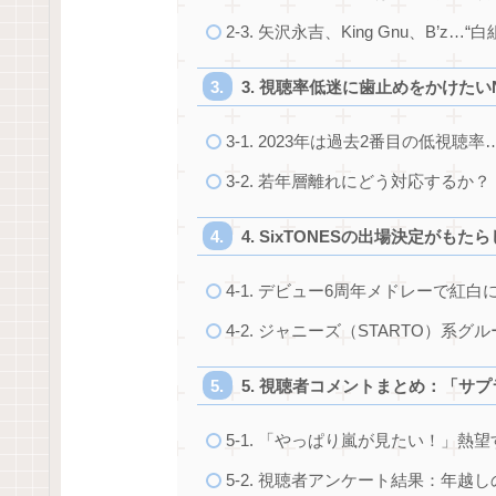
2-3. 矢沢永吉、King Gnu、B’
3. 視聴率低迷に歯止めをかけたい
3-1. 2023年は過去2番目の低視聴
3-2. 若年層離れにどう対応する
4. SixTONESの出場決定がも
4-1. デビュー6周年メドレーで紅白
4-2. ジャニーズ（STARTO）系
5. 視聴者コメントまとめ：「サ
5-1. 「やっぱり嵐が見たい！」熱
5-2. 視聴者アンケート結果：年越