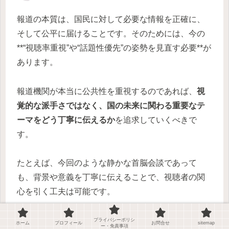
報道の本質は、国民に対して必要な情報を正確に、
そして公平に届けることです。そのためには、今の
**“視聴率重視”や“話題性優先”の姿勢を見直す必要**が
あります。
報道機関が本当に公共性を重視するのであれば、
視
覚的な派手さではなく、国の未来に関わる重要なテ
ーマをどう丁寧に伝えるか
を追求していくべきで
す。
たとえば、今回のような静かな首脳会談であって
も、背景や意義を丁寧に伝えることで、視聴者の関
心を引く工夫は可能です。
「伝えない」のではなく、「伝わるように伝える」
プライバシーポリシ
ホーム
プロフィール
お問合せ
sitemap
ー・免責事項