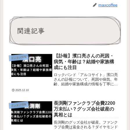
maxcoffee
関連記事
【訃報】濱口亮さんの死因・
エンタメ情報
病気・年齢は？結婚や家族構
成にも注目
ロックバンド「アルコサイト」濱口亮
さんの訃報について、死因や病気、年
齢、結婚や家族構成の情報を丁寧にま
とめています。ファンや関係者の声に
2025.12.10
も注目です。
長渕剛ファンクラブ会費2200
エンタメ情報
万未払い？グッズ会社破産の
真相とは
長渕剛のグッズ会社が破産。ファンク
ラブ会費は返金される？ダイヤモンド