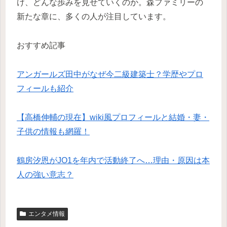
け、どんな歩みを見せていくのか。森ファミリーの
新たな章に、多くの人が注目しています。
おすすめ記事
アンガールズ田中がなぜ今二級建築士？学歴やプロ
フィールも紹介
【高橋伸輔の現在】wiki風プロフィールと結婚・妻・
子供の情報も網羅！
鶴房汐恩がJO1を年内で活動終了へ…理由・原因は本
人の強い意志？
エンタメ情報