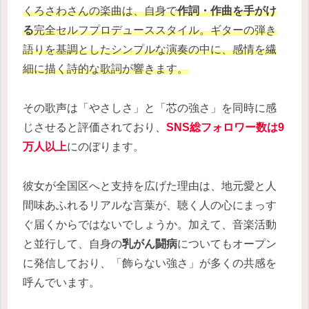
くろさわさんの楽曲は、自身で
作詞・作曲を手がけ
る
完全セルフプロデューススタイル。ギターの弾き
語りを基調としたシンプルな演奏の中に、感情を繊
細に描く詩的な歌詞が響きます。
その歌声は「やさしさ」と「芯の強さ」を同時に感
じさせると評価されており、
SNS総フォロワー数は
9
万人以上
にのぼります。
彼女が全国区へと支持を広げた理由は、地元愛と人
間味あふれるリアルな言葉が、聴く人の心にまっす
ぐ届くからではないでしょうか。加えて、音楽活動
と並行して、自身の
乳がん闘病
についてもオープン
に発信しており、「飾らない強さ」が多くの共感を
呼んでいます。