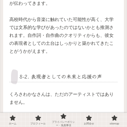
が伝わってきます。
高校時代から音楽に触れていた可能性が高く、大学
では文系的な学びがあったのではないかとも推測さ
れます。自作詞・自作曲のクオリティからも、彼女
の表現者としての土台はしっかりと築かれてきたこ
とがうかがえます。
8-2. 表現者としての未来と応援の声
くろさわかなさんは、ただのアーティストではあり
ません。
自身の弱さや葛藤までも音楽で伝える
力を持ち、そ
プライバシーポリシ
ホーム
プロフィール
お問合せ
sitemap
れを通じてリスナーと深くつながってきました。病
ー・免責事項