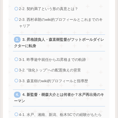
2-2. 契約満了という形の真意とは？
2-3. 西村卓朗のwiki的プロフィールとこれまでのキ
ャリア
3. 昇格請負人・森直樹監督がフットボールダイレ
クターに転身
3-1. 昨季途中就任からJ1昇格までの軌跡
3-2. “強化トップ”への配置換えの背景
3-3. 森直樹のwiki的プロフィールと指導歴
4. 新監督・樹森大介とは何者か？水戸再出発のキ
ーマン
4-1. 水戸、湘南、新潟、栃木SCでの経験がもたら