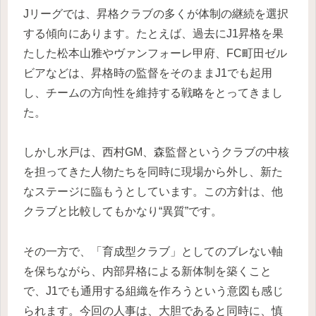
Jリーグでは、昇格クラブの多くが体制の継続を選択
する傾向にあります。たとえば、過去にJ1昇格を果
たした松本山雅やヴァンフォーレ甲府、FC町田ゼル
ビアなどは、昇格時の監督をそのままJ1でも起用
し、チームの方向性を維持する戦略をとってきまし
た。
しかし水戸は、西村GM、森監督というクラブの中核
を担ってきた人物たちを同時に現場から外し、新た
なステージに臨もうとしています。この方針は、他
クラブと比較してもかなり“異質”です。
その一方で、「育成型クラブ」としてのブレない軸
を保ちながら、内部昇格による新体制を築くこと
で、J1でも通用する組織を作ろうという意図も感じ
られます。今回の人事は、大胆であると同時に、慎