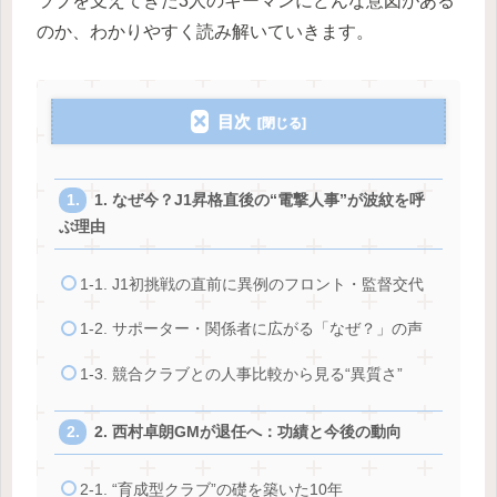
ラブを支えてきた3人のキーマンにどんな意図がある
のか、わかりやすく読み解いていきます。
目次
1. なぜ今？J1昇格直後の“電撃人事”が波紋を呼
ぶ理由
1-1. J1初挑戦の直前に異例のフロント・監督交代
1-2. サポーター・関係者に広がる「なぜ？」の声
1-3. 競合クラブとの人事比較から見る“異質さ”
2. 西村卓朗GMが退任へ：功績と今後の動向
2-1. “育成型クラブ”の礎を築いた10年