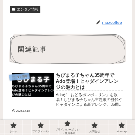
エンタメ情報
maxcoffee
関連記事
ちびまる子ちゃん35周年で
エンタメ情報
Ado登場！ヒャダインアレン
ジの魅力とは
Adoが「おどるポンポコリン」を歌
唱！ちびまる子ちゃん主題歌の歴代や
ヒャダインによる新アレンジ、35周年
の注目ポイントを解説。
2025.12.18
芦田愛菜が世界遺産検定1級に
エンタメ情報
合格！難関資格突破の努力に
プライバシーポリシ
ホーム
プロフィール
お問合せ
sitemap
ー・免責事項