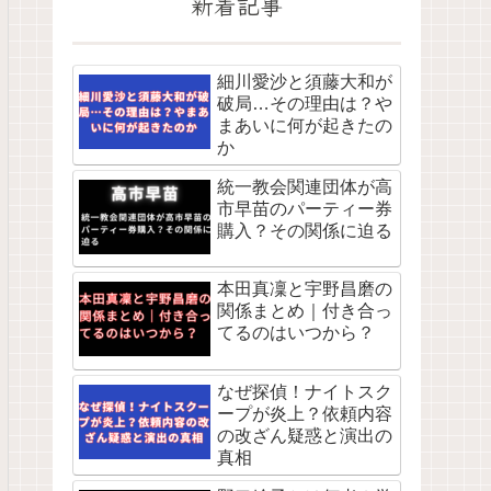
新着記事
細川愛沙と須藤大和が
破局…その理由は？や
まあいに何が起きたの
か
統一教会関連団体が高
市早苗のパーティー券
購入？その関係に迫る
本田真凜と宇野昌磨の
関係まとめ｜付き合っ
てるのはいつから？
なぜ探偵！ナイトスク
ープが炎上？依頼内容
の改ざん疑惑と演出の
真相