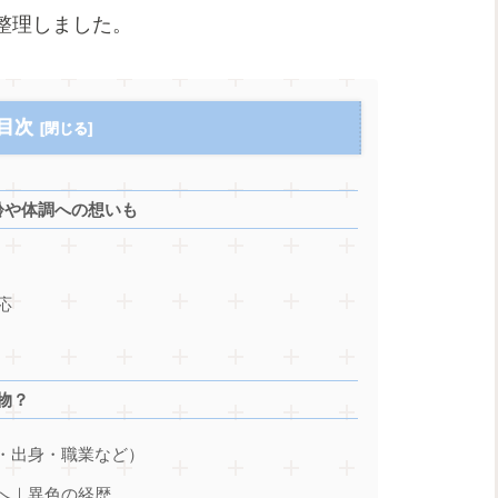
整理しました。
目次
年齢や体調への想いも
応
物？
齢・出身・職業など）
優へ｜異色の経歴