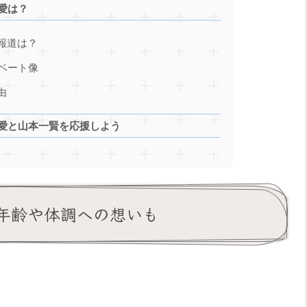
愛は？
際報道は？
イベート像
由
永愛と山本一賢を応援しよう
｜年齢や体調への想いも