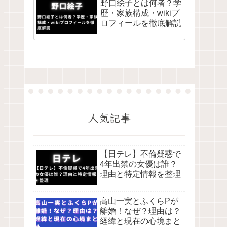
野口絵子とは何者？学
歴・家族構成・wikiプ
ロフィールを徹底解説
人気記事
【日テレ】不倫疑惑で
4年出禁の女優は誰？
理由と特定情報を整理
高山一実とふくらPが
離婚！なぜ？理由は？
経緯と現在の心境まと