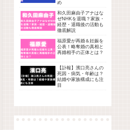
め
和久田麻由子アナはな
ぜNHKを退職？家族・
経歴・退職後の活動も
徹底解説
福原愛が再婚＆妊娠を
公表！略奪婚の真相と
再婚相手の正体とは？
【訃報】濱口亮さんの
死因・病気・年齢は？
結婚や家族構成にも注
目