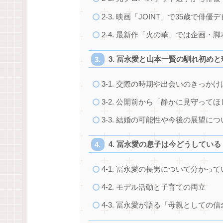
2-3. 映画「JOINT」で35歳で俳優
2-4. 最新作「火の華」では企画・
3. 冨永愛と山本一賢の馴れ初め
3-1. 交際の時期や出会いのきっかけ
3-2. 公開前から「静かに見守って
3-3. 結婚の可能性や今後の展望につ
4. 冨永愛の息子は今どうしてい
4-1. 冨永愛の長男について分かっ
4-2. モデル活動と子育ての両立
4-3. 冨永愛が語る「母親としての信